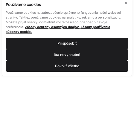
×
Používame cookies
Používame cookies na zabezpečenie správneho fungovania našej webovej
stránky. Taktiež používame cookies na analytiku, reklamu a personalizáciu.
Môžete prijať všetky, odmietnuť voliteľné alebo prispôsobiť svoje
preferencie.
Zásady ochrany osobných údajov.
Zásady používania
súborov cookie.
Prispôsobiť
Iba nevyhnutné
Povoliť všetko
MENU
O ALUTECH
HLINÍKOVÉ PERGOLY
O nás
HLINÍKOVÝ PRÍSTREŠOK NA
Blog
AUTÁ
Kariéra