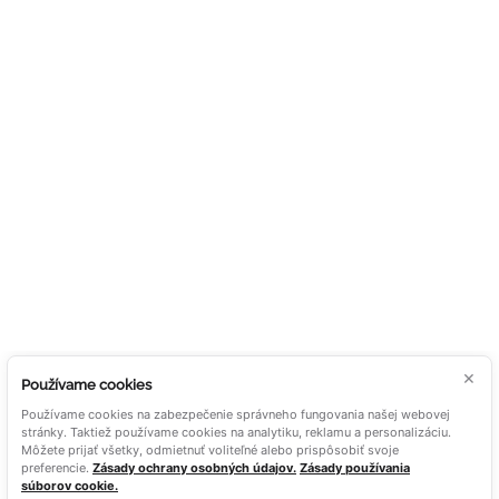
HLINÍKOVÉ PERGOLY
O nás
HLINÍKOVÝ PRÍSTREŠOK NA
Blog
AUTÁ
Kariéra
ZASKLENIE
Kontakt
NEZÁVÄZNÝ
TIENENIE
DOPYT
OUTDOOR LIVING
PORAĎTE MI
DOKUMENTY
ALUTECH NA SÍTÍCH
Zásady použitia cookies
Súhlas so spracovaním
osobných údajov
Všeobecné obchodné
×
Používame cookies
podmienky
Používame cookies na zabezpečenie správneho fungovania našej webovej
stránky. Taktiež používame cookies na analytiku, reklamu a personalizáciu.
Môžete prijať všetky, odmietnuť voliteľné alebo prispôsobiť svoje
preferencie.
Zásady ochrany osobných údajov.
Zásady používania
súborov cookie.