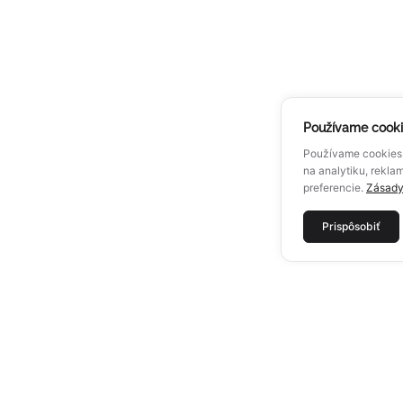
Používame cook
Používame cookies 
na analytiku, reklam
preferencie.
Zásady
Prispôsobiť
MENU
O ALU
HLINÍKOVÉ PERGOLY
O nás