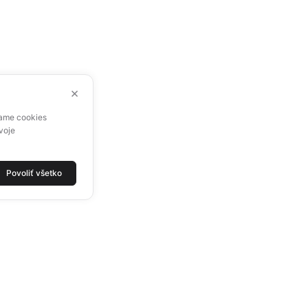
×
vame cookies
voje
Povoliť všetko
ALUTECH NA SÍTÍCH