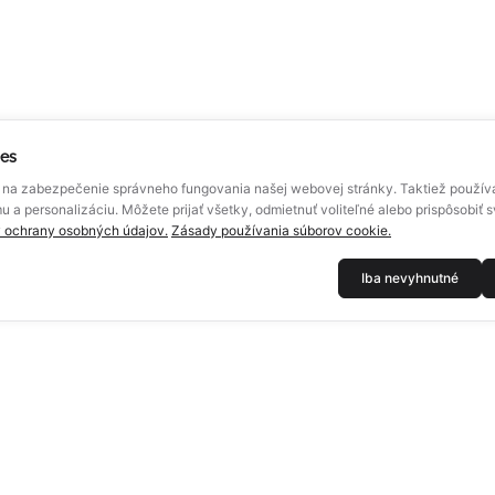
ies
na zabezpečenie správneho fungovania našej webovej stránky. Taktiež použí
u a personalizáciu. Môžete prijať všetky, odmietnuť voliteľné alebo prispôsobiť s
 ochrany osobných údajov.
Zásady používania súborov cookie.
Iba nevyhnutné
TECH
DOKUMENTY
Zásady použitia cookies